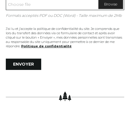
Browse
Formats acceptés PDF ou DOC (Word) - Taille maximum de 2Mb
J’ai lu et j’accepte la politique de confidentialité du site. Je comprends que
lors du transfert des données via ce formulaire de contact et après avoir
cliqué sur le bouton « Envoyer », mes données personnelles sont transmises
au responsable du site uniquement pour permettre à ce dernier de me
répondre.
Politique de confidentialité
ENVOYER